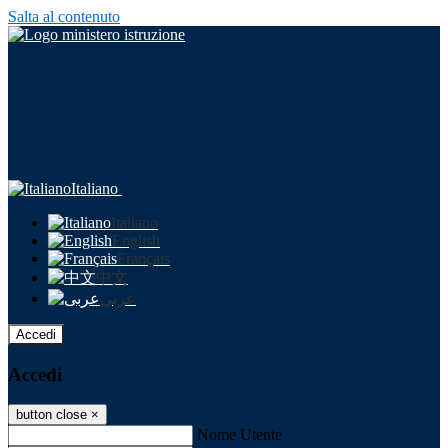
Salta al contenuto
Italiano
Italiano
English
Français
中文
عربى
Accedi
Accedi
button close
×
Nome Utente