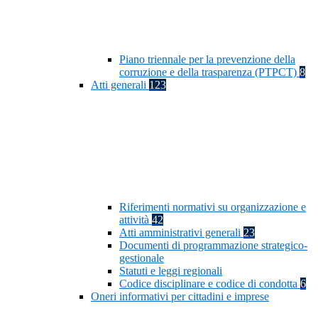
Piano triennale per la prevenzione della
corruzione e della trasparenza (PTPCT)
8
Atti generali
123
Riferimenti normativi su organizzazione e
attività
42
Atti amministrativi generali
23
Documenti di programmazione strategico-
gestionale
Statuti e leggi regionali
Codice disciplinare e codice di condotta
6
Oneri informativi per cittadini e imprese