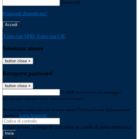
Password
Password dimenticata?
-
Entra con SPID
Entra con CIE
Seleziona utente
button close
×
Recupero password
button close
×
E-mail
Verrà inviato un messaggio
all'indirizzo indicato con le istruzioni necessarie.
Non hai una e-mail associata al nome utente? Effettua il reset della password
tramite la
Login Spaggiari
E-mail inviata, si prega di controllare la casella di posta elettronica!