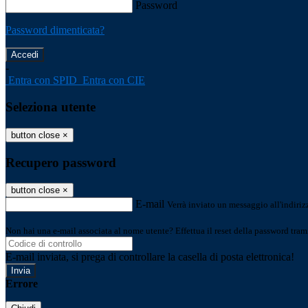
Password
Password dimenticata?
-
Entra con SPID
Entra con CIE
Seleziona utente
button close
×
Recupero password
button close
×
E-mail
Verrà inviato un messaggio all'indirizz
Non hai una e-mail associata al nome utente? Effettua il reset della password tram
E-mail inviata, si prega di controllare la casella di posta elettronica!
Errore