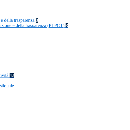
 e della trasparenza
8
rruzione e della trasparenza (PTPCT)
8
tività
42
stionale