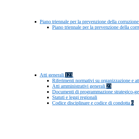
Piano triennale per la prevenzione della corruzione
Piano triennale per la prevenzione della co
Atti generali
123
Riferimenti normativi su organizzazione e at
Atti amministrativi generali
23
Documenti di programmazione strategico-ge
Statuti e leggi regionali
Codice disciplinare e codice di condotta
6