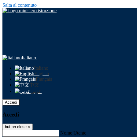
Salta al contenuto
Italiano
Italiano
English
Français
中文
عربى
Accedi
Accedi
button close
×
Nome Utente