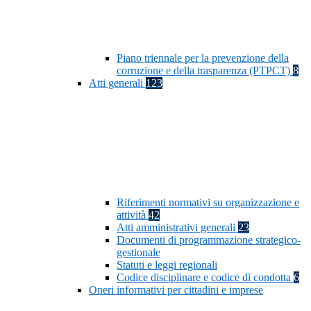
Piano triennale per la prevenzione della
corruzione e della trasparenza (PTPCT)
8
Atti generali
123
Riferimenti normativi su organizzazione e
attività
42
Atti amministrativi generali
23
Documenti di programmazione strategico-
gestionale
Statuti e leggi regionali
Codice disciplinare e codice di condotta
6
Oneri informativi per cittadini e imprese