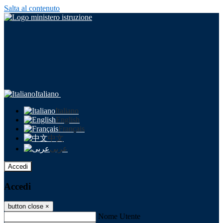
Salta al contenuto
Italiano
Italiano
English
Français
中文
عربى
Accedi
Accedi
button close
×
Nome Utente