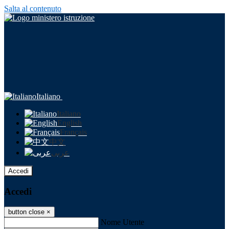
Salta al contenuto
Italiano
Italiano
English
Français
中文
عربى
Accedi
Accedi
button close
×
Nome Utente