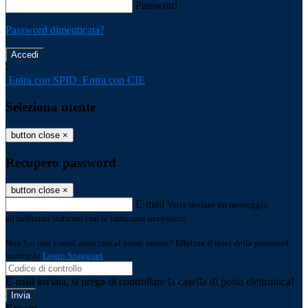
Password
Password dimenticata?
-
Entra con SPID
Entra con CIE
Seleziona utente
button close
×
Recupero password
button close
×
E-mail
Verrà inviato un messaggio
all'indirizzo indicato con le istruzioni necessarie.
Non hai una e-mail associata al nome utente? Effettua il reset della password
tramite la
Login Spaggiari
E-mail inviata, si prega di controllare la casella di posta elettronica!