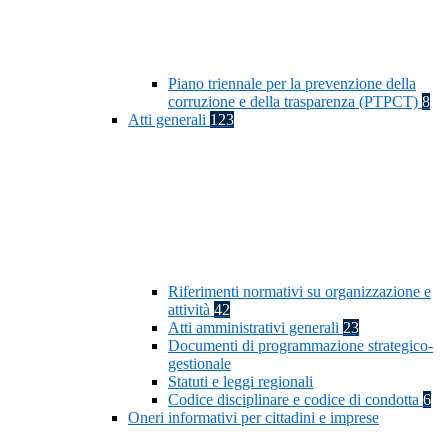
Piano triennale per la prevenzione della
corruzione e della trasparenza (PTPCT)
8
Atti generali
123
Riferimenti normativi su organizzazione e
attività
42
Atti amministrativi generali
23
Documenti di programmazione strategico-
gestionale
Statuti e leggi regionali
Codice disciplinare e codice di condotta
6
Oneri informativi per cittadini e imprese