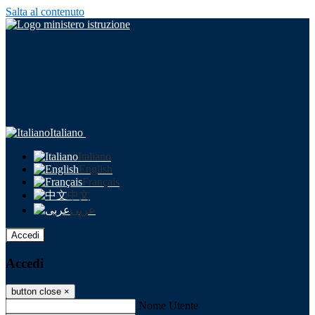
Salta al contenuto
Italiano
Italiano
English
Français
中文
عربى
Accedi
Accedi
button close
×
Nome Utente