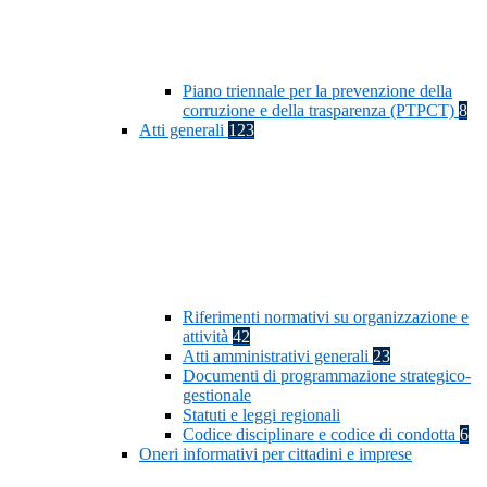
Piano triennale per la prevenzione della
corruzione e della trasparenza (PTPCT)
8
Atti generali
123
Riferimenti normativi su organizzazione e
attività
42
Atti amministrativi generali
23
Documenti di programmazione strategico-
gestionale
Statuti e leggi regionali
Codice disciplinare e codice di condotta
6
Oneri informativi per cittadini e imprese