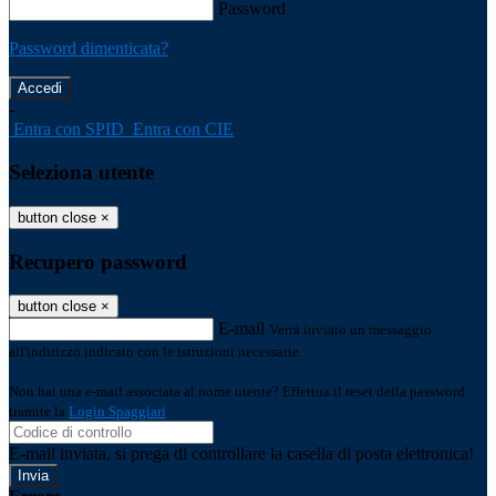
Password
Password dimenticata?
-
Entra con SPID
Entra con CIE
Seleziona utente
button close
×
Recupero password
button close
×
E-mail
Verrà inviato un messaggio
all'indirizzo indicato con le istruzioni necessarie.
Non hai una e-mail associata al nome utente? Effettua il reset della password
tramite la
Login Spaggiari
E-mail inviata, si prega di controllare la casella di posta elettronica!