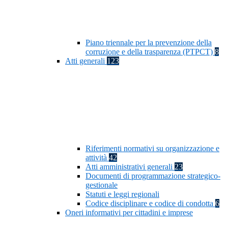
Piano triennale per la prevenzione della
corruzione e della trasparenza (PTPCT)
8
Atti generali
123
Riferimenti normativi su organizzazione e
attività
42
Atti amministrativi generali
23
Documenti di programmazione strategico-
gestionale
Statuti e leggi regionali
Codice disciplinare e codice di condotta
6
Oneri informativi per cittadini e imprese