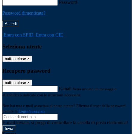
Password
Password dimenticata?
-
Entra con SPID
Entra con CIE
Seleziona utente
button close
×
Recupero password
button close
×
E-mail
Verrà inviato un messaggio
all'indirizzo indicato con le istruzioni necessarie.
Non hai una e-mail associata al nome utente? Effettua il reset della password
tramite la
Login Spaggiari
E-mail inviata, si prega di controllare la casella di posta elettronica!