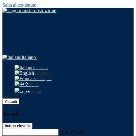
Salta al contenuto
Italiano
Italiano
English
Français
中文
عربى
Accedi
Accedi
button close
×
Nome Utente