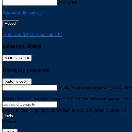
Password
Password dimenticata?
-
Entra con SPID
Entra con CIE
Seleziona utente
button close
×
Recupero password
button close
×
E-mail
Verrà inviato un messaggio all'indirizz
Non hai una e-mail associata al nome utente? Effettua il reset della password tram
E-mail inviata, si prega di controllare la casella di posta elettronica!
Errore