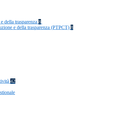
 e della trasparenza
8
rruzione e della trasparenza (PTPCT)
8
tività
42
stionale