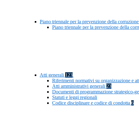
Piano triennale per la prevenzione della corruzione
Piano triennale per la prevenzione della co
Atti generali
123
Riferimenti normativi su organizzazione e at
Atti amministrativi generali
23
Documenti di programmazione strategico-ge
Statuti e leggi regionali
Codice disciplinare e codice di condotta
6