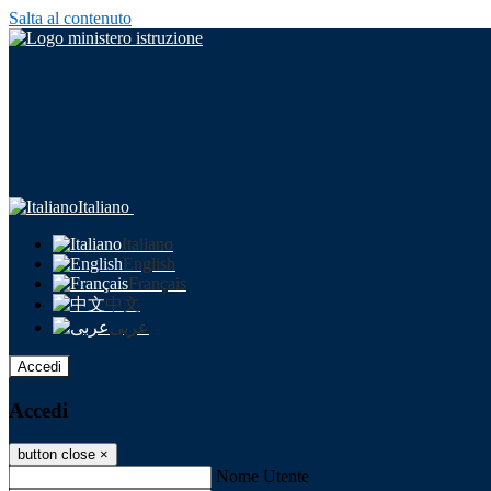
Salta al contenuto
Italiano
Italiano
English
Français
中文
عربى
Accedi
Accedi
button close
×
Nome Utente