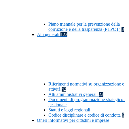
Piano triennale per la prevenzione della
corruzione e della trasparenza (PTPCT)
8
Atti generali
123
Riferimenti normativi su organizzazione e
attività
42
Atti amministrativi generali
23
Documenti di programmazione strategico-
gestionale
Statuti e leggi regionali
Codice disciplinare e codice di condotta
6
Oneri informativi per cittadini e imprese