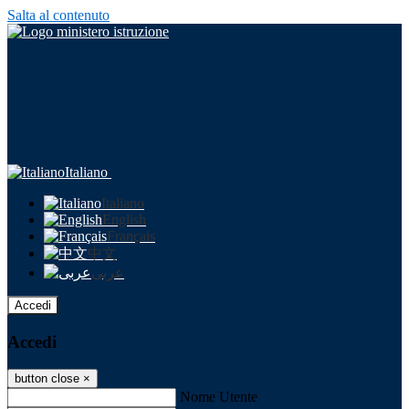
Salta al contenuto
Italiano
Italiano
English
Français
中文
عربى
Accedi
Accedi
button close
×
Nome Utente