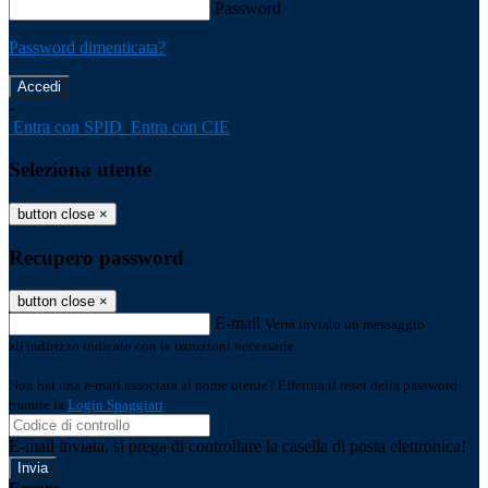
Password
Password dimenticata?
-
Entra con SPID
Entra con CIE
Seleziona utente
button close
×
Recupero password
button close
×
E-mail
Verrà inviato un messaggio
all'indirizzo indicato con le istruzioni necessarie.
Non hai una e-mail associata al nome utente? Effettua il reset della password
tramite la
Login Spaggiari
E-mail inviata, si prega di controllare la casella di posta elettronica!