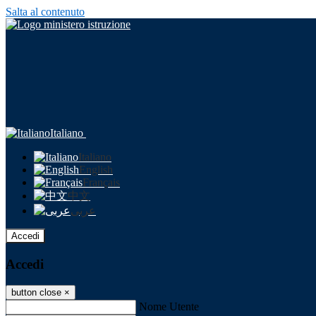
Salta al contenuto
Italiano
Italiano
English
Français
中文
عربى
Accedi
Accedi
button close
×
Nome Utente