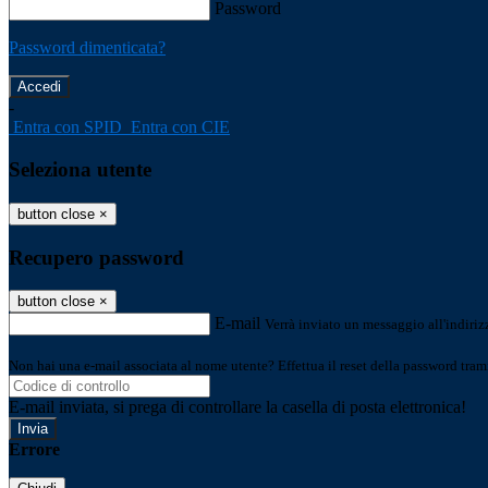
Password
Password dimenticata?
-
Entra con SPID
Entra con CIE
Seleziona utente
button close
×
Recupero password
button close
×
E-mail
Verrà inviato un messaggio all'indirizz
Non hai una e-mail associata al nome utente? Effettua il reset della password tram
E-mail inviata, si prega di controllare la casella di posta elettronica!
Errore