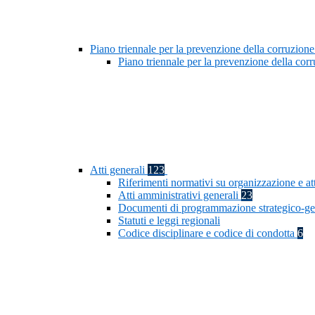
Piano triennale per la prevenzione della corruzione
Piano triennale per la prevenzione della co
Atti generali
123
Riferimenti normativi su organizzazione e at
Atti amministrativi generali
23
Documenti di programmazione strategico-ge
Statuti e leggi regionali
Codice disciplinare e codice di condotta
6