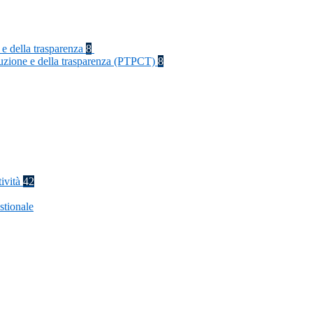
 e della trasparenza
8
rruzione e della trasparenza (PTPCT)
8
tività
42
stionale