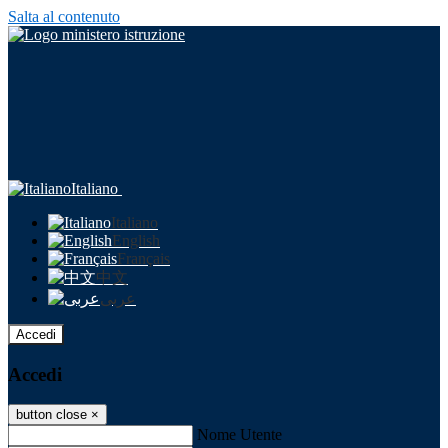
Salta al contenuto
Italiano
Italiano
English
Français
中文
عربى
Accedi
Accedi
button close
×
Nome Utente