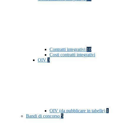
Contratti integrativi
10
Costi contratti integrativi
OIV
3
OIV (da pubblicare in tabelle)
1
Bandi di concorso
5