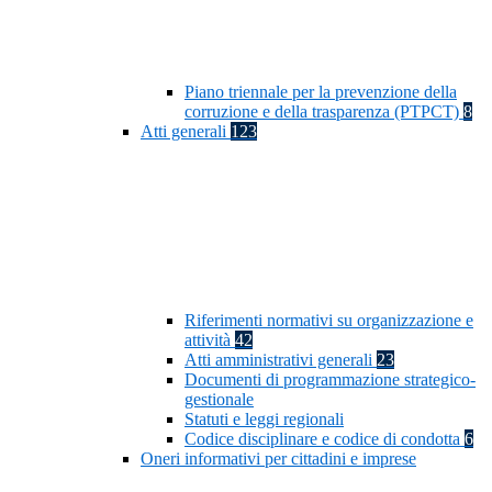
Piano triennale per la prevenzione della
corruzione e della trasparenza (PTPCT)
8
Atti generali
123
Riferimenti normativi su organizzazione e
attività
42
Atti amministrativi generali
23
Documenti di programmazione strategico-
gestionale
Statuti e leggi regionali
Codice disciplinare e codice di condotta
6
Oneri informativi per cittadini e imprese