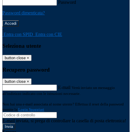
Password
Password dimenticata?
-
Entra con SPID
Entra con CIE
Seleziona utente
button close
×
Recupero password
button close
×
E-mail
Verrà inviato un messaggio
all'indirizzo indicato con le istruzioni necessarie.
Non hai una e-mail associata al nome utente? Effettua il reset della password
tramite la
Login Spaggiari
E-mail inviata, si prega di controllare la casella di posta elettronica!