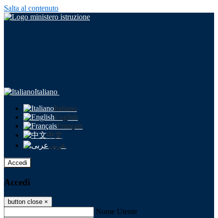
Salta al contenuto
Italiano
Italiano
English
Français
中文
عربى
Accedi
Accedi
button close
×
Nome Utente