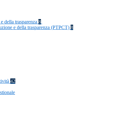
 e della trasparenza
8
rruzione e della trasparenza (PTPCT)
8
tività
42
stionale