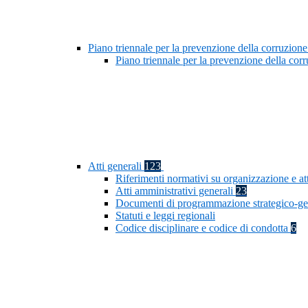
Piano triennale per la prevenzione della corruzione
Piano triennale per la prevenzione della co
Atti generali
123
Riferimenti normativi su organizzazione e at
Atti amministrativi generali
23
Documenti di programmazione strategico-ge
Statuti e leggi regionali
Codice disciplinare e codice di condotta
6