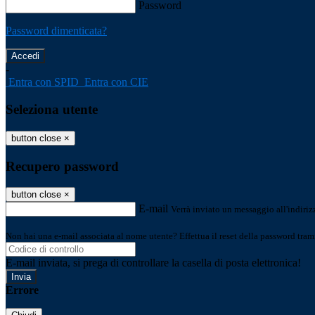
Password
Password dimenticata?
-
Entra con SPID
Entra con CIE
Seleziona utente
button close
×
Recupero password
button close
×
E-mail
Verrà inviato un messaggio all'indirizz
Non hai una e-mail associata al nome utente? Effettua il reset della password tram
E-mail inviata, si prega di controllare la casella di posta elettronica!
Errore