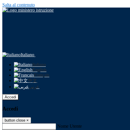
Salta al contenuto
Italiano
Italiano
English
Français
中文
عربى
Accedi
Accedi
button close
×
Nome Utente