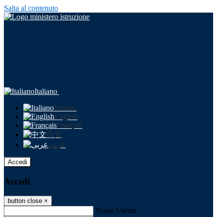
Salta al contenuto
Italiano
Italiano
English
Français
中文
عربى
Accedi
Accedi
button close
×
Nome Utente