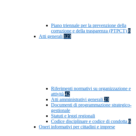
Piano triennale per la prevenzione della
corruzione e della trasparenza (PTPCT)
8
Atti generali
123
Riferimenti normativi su organizzazione e
attività
42
Atti amministrativi generali
23
Documenti di programmazione strategico-
gestionale
Statuti e leggi regionali
Codice disciplinare e codice di condotta
6
Oneri informativi per cittadini e imprese