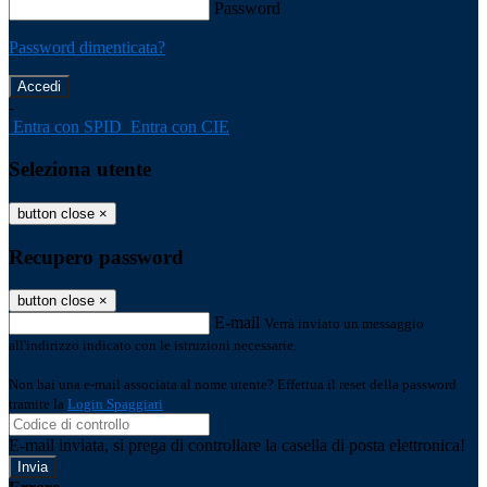
Password
Password dimenticata?
-
Entra con SPID
Entra con CIE
Seleziona utente
button close
×
Recupero password
button close
×
E-mail
Verrà inviato un messaggio
all'indirizzo indicato con le istruzioni necessarie.
Non hai una e-mail associata al nome utente? Effettua il reset della password
tramite la
Login Spaggiari
E-mail inviata, si prega di controllare la casella di posta elettronica!