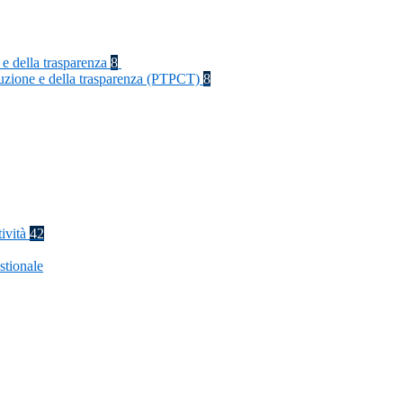
 e della trasparenza
8
rruzione e della trasparenza (PTPCT)
8
tività
42
stionale