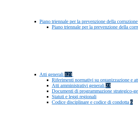
Piano triennale per la prevenzione della corruzione
Piano triennale per la prevenzione della co
Atti generali
123
Riferimenti normativi su organizzazione e at
Atti amministrativi generali
23
Documenti di programmazione strategico-ge
Statuti e leggi regionali
Codice disciplinare e codice di condotta
6