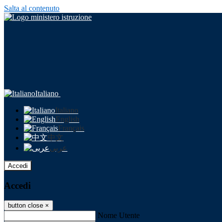
Salta al contenuto
Italiano
Italiano
English
Français
中文
عربى
Accedi
Accedi
button close
×
Nome Utente