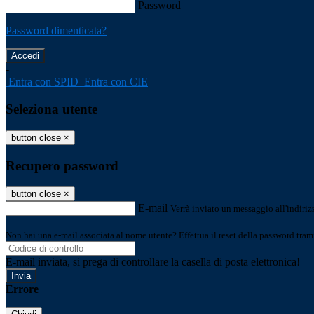
Password
Password dimenticata?
-
Entra con SPID
Entra con CIE
Seleziona utente
button close
×
Recupero password
button close
×
E-mail
Verrà inviato un messaggio all'indirizz
Non hai una e-mail associata al nome utente? Effettua il reset della password tram
E-mail inviata, si prega di controllare la casella di posta elettronica!
Errore