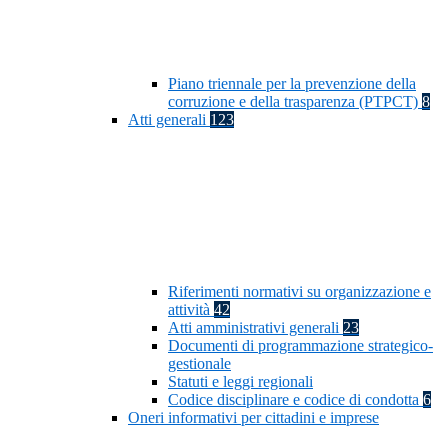
Piano triennale per la prevenzione della
corruzione e della trasparenza (PTPCT)
8
Atti generali
123
Riferimenti normativi su organizzazione e
attività
42
Atti amministrativi generali
23
Documenti di programmazione strategico-
gestionale
Statuti e leggi regionali
Codice disciplinare e codice di condotta
6
Oneri informativi per cittadini e imprese