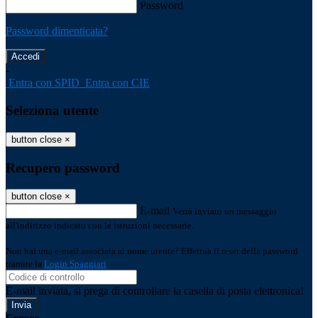
Password
Password dimenticata?
-
Entra con SPID
Entra con CIE
Seleziona utente
button close
×
Recupero password
button close
×
E-mail
Verrà inviato un messaggio
all'indirizzo indicato con le istruzioni necessarie.
Non hai una e-mail associata al nome utente? Effettua il reset della password
tramite la
Login Spaggiari
E-mail inviata, si prega di controllare la casella di posta elettronica!