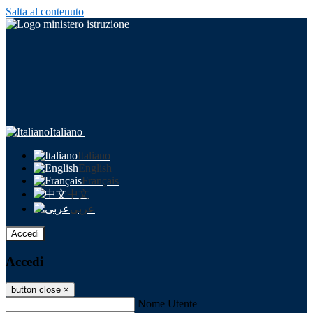
Salta al contenuto
Italiano
Italiano
English
Français
中文
عربى
Accedi
Accedi
button close
×
Nome Utente