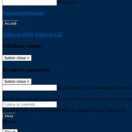
Password
Password dimenticata?
-
Entra con SPID
Entra con CIE
Seleziona utente
button close
×
Recupero password
button close
×
E-mail
Verrà inviato un messaggio all'indirizz
Non hai una e-mail associata al nome utente? Effettua il reset della password tram
E-mail inviata, si prega di controllare la casella di posta elettronica!
Errore