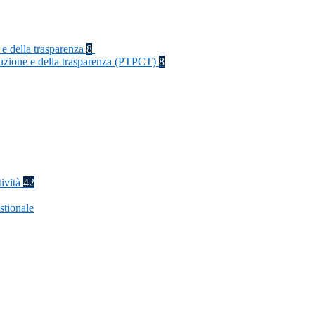
 e della trasparenza
8
rruzione e della trasparenza (PTPCT)
8
tività
42
stionale