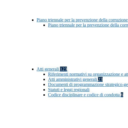
Piano triennale per la prevenzione della corruzione
Piano triennale per la prevenzione della co
Atti generali
123
Riferimenti normativi su organizzazione e at
Atti amministrativi generali
23
Documenti di programmazione strategico-ge
Statuti e leggi regionali
Codice disciplinare e codice di condotta
6