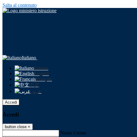
Salta al contenuto
Italiano
Italiano
English
Français
中文
عربى
Accedi
Accedi
button close
×
Nome Utente