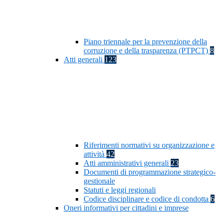
Piano triennale per la prevenzione della
corruzione e della trasparenza (PTPCT)
8
Atti generali
123
Riferimenti normativi su organizzazione e
attività
42
Atti amministrativi generali
23
Documenti di programmazione strategico-
gestionale
Statuti e leggi regionali
Codice disciplinare e codice di condotta
6
Oneri informativi per cittadini e imprese