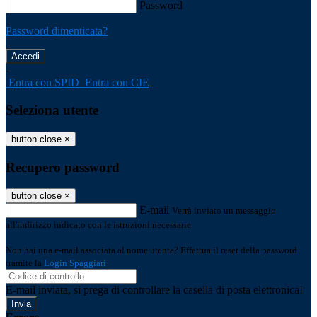
Password
Password dimenticata?
-
Entra con SPID
Entra con CIE
Seleziona utente
button close
×
Recupero password
button close
×
E-mail
Verrà inviato un messaggio
all'indirizzo indicato con le istruzioni necessarie.
Non hai una e-mail associata al nome utente? Effettua il reset della password
tramite la
Login Spaggiari
E-mail inviata, si prega di controllare la casella di posta elettronica!