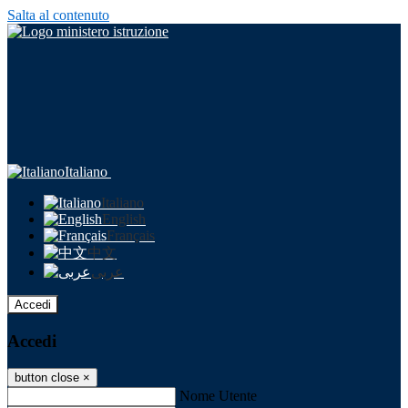
Salta al contenuto
Italiano
Italiano
English
Français
中文
عربى
Accedi
Accedi
button close
×
Nome Utente