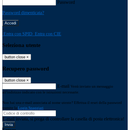
Password
Password dimenticata?
-
Entra con SPID
Entra con CIE
Seleziona utente
button close
×
Recupero password
button close
×
E-mail
Verrà inviato un messaggio
all'indirizzo indicato con le istruzioni necessarie.
Non hai una e-mail associata al nome utente? Effettua il reset della password
tramite la
Login Spaggiari
E-mail inviata, si prega di controllare la casella di posta elettronica!