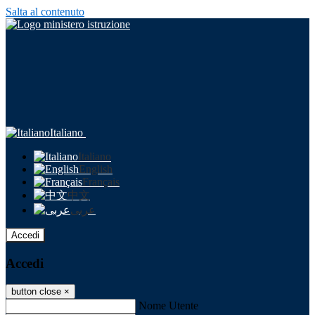
Salta al contenuto
Italiano
Italiano
English
Français
中文
عربى
Accedi
Accedi
button close
×
Nome Utente