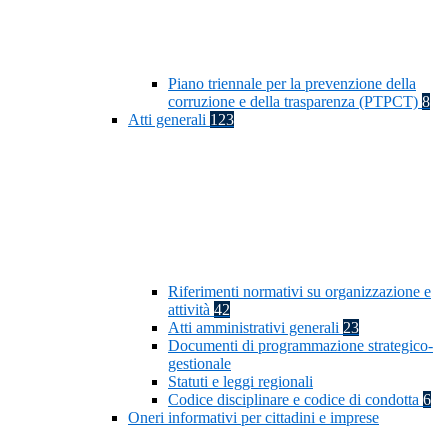
Piano triennale per la prevenzione della
corruzione e della trasparenza (PTPCT)
8
Atti generali
123
Riferimenti normativi su organizzazione e
attività
42
Atti amministrativi generali
23
Documenti di programmazione strategico-
gestionale
Statuti e leggi regionali
Codice disciplinare e codice di condotta
6
Oneri informativi per cittadini e imprese