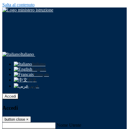
Salta al contenuto
Italiano
Italiano
English
Français
中文
عربى
Accedi
Accedi
button close
×
Nome Utente