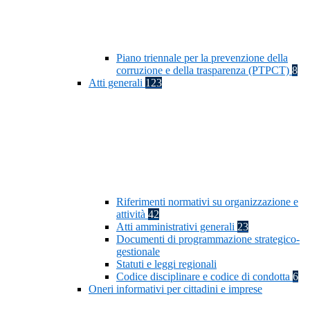
Piano triennale per la prevenzione della
corruzione e della trasparenza (PTPCT)
8
Atti generali
123
Riferimenti normativi su organizzazione e
attività
42
Atti amministrativi generali
23
Documenti di programmazione strategico-
gestionale
Statuti e leggi regionali
Codice disciplinare e codice di condotta
6
Oneri informativi per cittadini e imprese