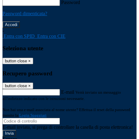
Password
Password dimenticata?
-
Entra con SPID
Entra con CIE
Seleziona utente
button close
×
Recupero password
button close
×
E-mail
Verrà inviato un messaggio
all'indirizzo indicato con le istruzioni necessarie.
Non hai una e-mail associata al nome utente? Effettua il reset della password
tramite la
Login Spaggiari
E-mail inviata, si prega di controllare la casella di posta elettronica!