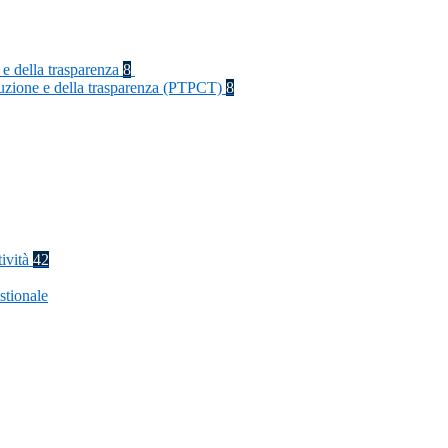
 e della trasparenza
8
rruzione e della trasparenza (PTPCT)
8
tività
42
stionale