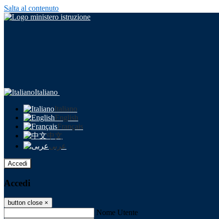
Salta al contenuto
Italiano
Italiano
English
Français
中文
عربى
Accedi
Accedi
button close
×
Nome Utente