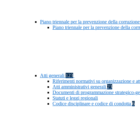
Piano triennale per la prevenzione della corruzione
Piano triennale per la prevenzione della co
Atti generali
123
Riferimenti normativi su organizzazione e at
Atti amministrativi generali
23
Documenti di programmazione strategico-ge
Statuti e leggi regionali
Codice disciplinare e codice di condotta
6