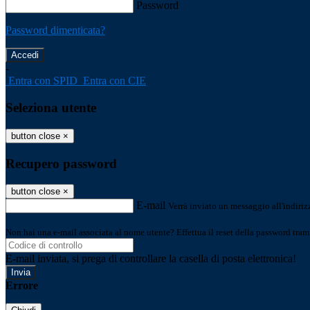
Password
Password dimenticata?
-
Entra con SPID
Entra con CIE
Seleziona utente
button close
×
Recupero password
button close
×
E-mail
Verrà inviato un messaggio all'indirizz
Non hai una e-mail associata al nome utente? Effettua il reset della password tram
E-mail inviata, si prega di controllare la casella di posta elettronica!
Errore