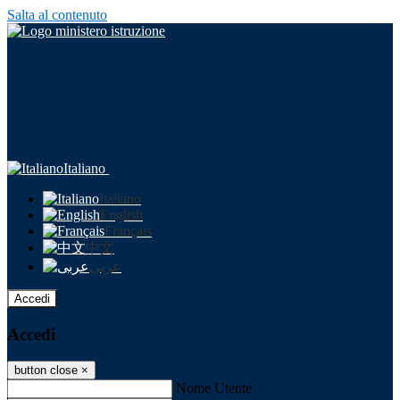
Salta al contenuto
Italiano
Italiano
English
Français
中文
عربى
Accedi
Accedi
button close
×
Nome Utente