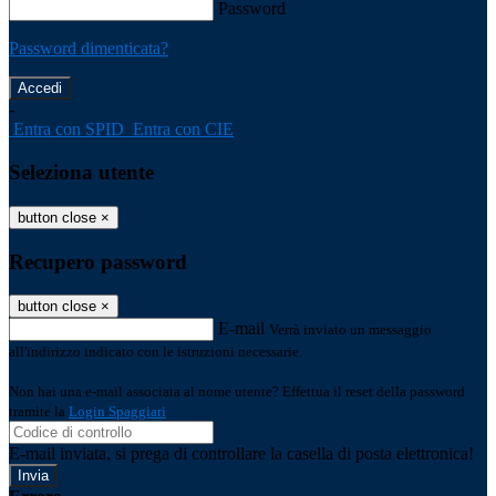
Password
Password dimenticata?
-
Entra con SPID
Entra con CIE
Seleziona utente
button close
×
Recupero password
button close
×
E-mail
Verrà inviato un messaggio
all'indirizzo indicato con le istruzioni necessarie.
Non hai una e-mail associata al nome utente? Effettua il reset della password
tramite la
Login Spaggiari
E-mail inviata, si prega di controllare la casella di posta elettronica!