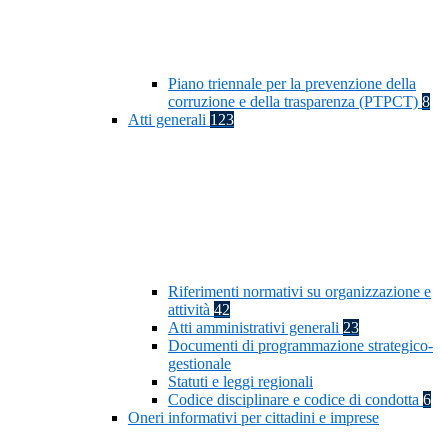
Piano triennale per la prevenzione della
corruzione e della trasparenza (PTPCT)
8
Atti generali
123
Riferimenti normativi su organizzazione e
attività
42
Atti amministrativi generali
23
Documenti di programmazione strategico-
gestionale
Statuti e leggi regionali
Codice disciplinare e codice di condotta
6
Oneri informativi per cittadini e imprese