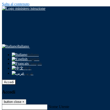
Salta al contenuto
Italiano
Italiano
English
Français
中文
عربى
Accedi
Accedi
button close
×
Nome Utente