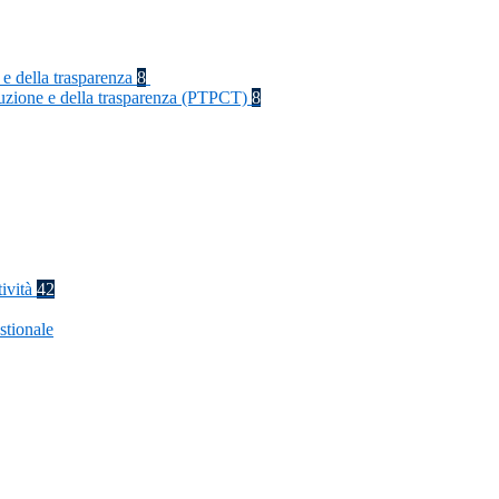
 e della trasparenza
8
rruzione e della trasparenza (PTPCT)
8
tività
42
stionale