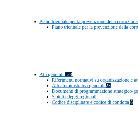
Piano triennale per la prevenzione della corruzione
Piano triennale per la prevenzione della co
Atti generali
123
Riferimenti normativi su organizzazione e at
Atti amministrativi generali
23
Documenti di programmazione strategico-ge
Statuti e leggi regionali
Codice disciplinare e codice di condotta
6