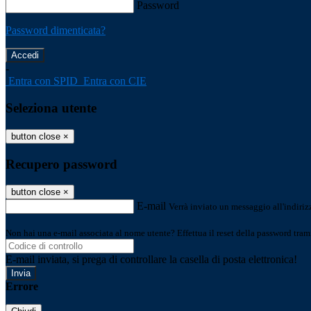
Password
Password dimenticata?
-
Entra con SPID
Entra con CIE
Seleziona utente
button close
×
Recupero password
button close
×
E-mail
Verrà inviato un messaggio all'indirizz
Non hai una e-mail associata al nome utente? Effettua il reset della password tram
E-mail inviata, si prega di controllare la casella di posta elettronica!
Errore