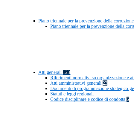
Piano triennale per la prevenzione della corruzione
Piano triennale per la prevenzione della co
Atti generali
123
Riferimenti normativi su organizzazione e at
Atti amministrativi generali
23
Documenti di programmazione strategico-ge
Statuti e leggi regionali
Codice disciplinare e codice di condotta
6