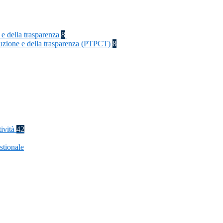
 e della trasparenza
8
rruzione e della trasparenza (PTPCT)
8
tività
42
stionale