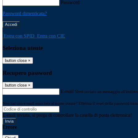
Password
Password dimenticata?
-
Entra con SPID
Entra con CIE
Seleziona utente
button close
×
Recupero password
button close
×
E-mail
Verrà inviato un messaggio all'indirizz
Non hai una e-mail associata al nome utente? Effettua il reset della password tram
E-mail inviata, si prega di controllare la casella di posta elettronica!
Errore