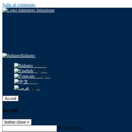
Salta al contenuto
Italiano
Italiano
English
Français
中文
عربى
Accedi
Accedi
button close
×
Nome Utente