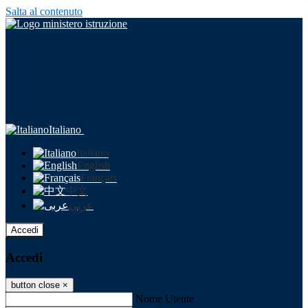
Salta al contenuto
Italiano
Italiano
English
Français
中文
عربى
Accedi
Accedi
button close
×
Nome Utente