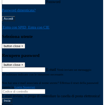
Password
Password dimenticata?
-
Entra con SPID
Entra con CIE
Seleziona utente
button close
×
Recupero password
button close
×
E-mail
Verrà inviato un messaggio
all'indirizzo indicato con le istruzioni necessarie.
Non hai una e-mail associata al nome utente? Effettua il reset della password
tramite la
Login Spaggiari
E-mail inviata, si prega di controllare la casella di posta elettronica!