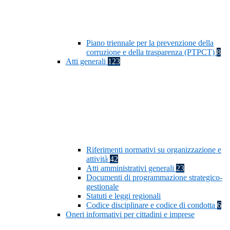
Piano triennale per la prevenzione della
corruzione e della trasparenza (PTPCT)
8
Atti generali
123
Riferimenti normativi su organizzazione e
attività
42
Atti amministrativi generali
23
Documenti di programmazione strategico-
gestionale
Statuti e leggi regionali
Codice disciplinare e codice di condotta
6
Oneri informativi per cittadini e imprese