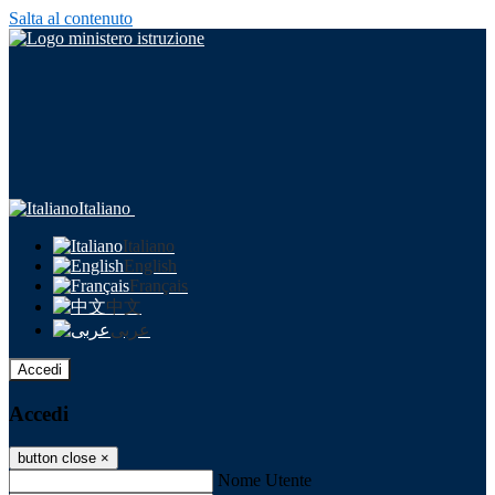
Salta al contenuto
Italiano
Italiano
English
Français
中文
عربى
Accedi
Accedi
button close
×
Nome Utente