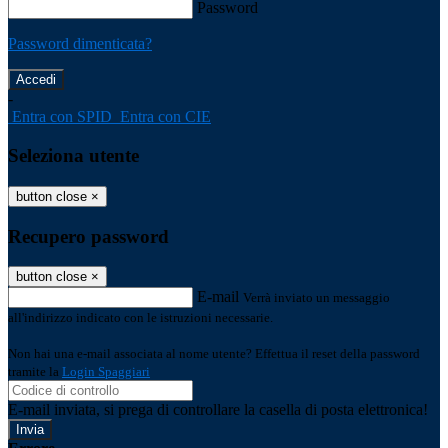
Password
Password dimenticata?
-
Entra con SPID
Entra con CIE
Seleziona utente
button close
×
Recupero password
button close
×
E-mail
Verrà inviato un messaggio
all'indirizzo indicato con le istruzioni necessarie.
Non hai una e-mail associata al nome utente? Effettua il reset della password
tramite la
Login Spaggiari
E-mail inviata, si prega di controllare la casella di posta elettronica!