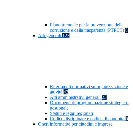
Piano triennale per la prevenzione della
corruzione e della trasparenza (PTPCT)
8
Atti generali
123
Riferimenti normativi su organizzazione e
attività
42
Atti amministrativi generali
23
Documenti di programmazione strategico-
gestionale
Statuti e leggi regionali
Codice disciplinare e codice di condotta
6
Oneri informativi per cittadini e imprese