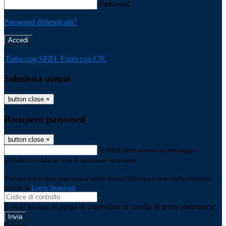
Password
Password dimenticata?
-
Entra con SPID
Entra con CIE
Seleziona utente
button close
×
Recupero password
button close
×
E-mail
Verrà inviato un messaggio
all'indirizzo indicato con le istruzioni necessarie.
Non hai una e-mail associata al nome utente? Effettua il reset della password
tramite la
Login Spaggiari
E-mail inviata, si prega di controllare la casella di posta elettronica!