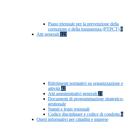
Piano triennale per la prevenzione della
corruzione e della trasparenza (PTPCT)
8
Atti generali
123
Riferimenti normativi su organizzazione e
attività
42
Atti amministrativi generali
23
Documenti di programmazione strategico-
gestionale
Statuti e leggi regionali
Codice disciplinare e codice di condotta
6
Oneri informativi per cittadini e imprese