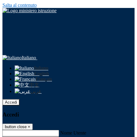
Salta al contenuto
Italiano
Italiano
English
Français
中文
عربى
Accedi
Accedi
button close
×
Nome Utente