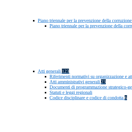
Piano triennale per la prevenzione della corruzione
Piano triennale per la prevenzione della co
Atti generali
123
Riferimenti normativi su organizzazione e at
Atti amministrativi generali
23
Documenti di programmazione strategico-ge
Statuti e leggi regionali
Codice disciplinare e codice di condotta
6