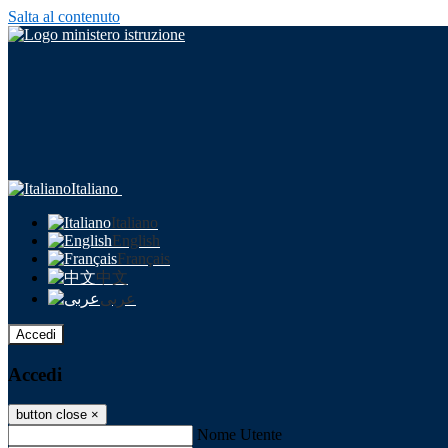
Salta al contenuto
Italiano
Italiano
English
Français
中文
عربى
Accedi
Accedi
button close
×
Nome Utente