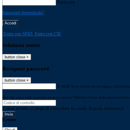
Password
Password dimenticata?
-
Entra con SPID
Entra con CIE
Seleziona utente
button close
×
Recupero password
button close
×
E-mail
Verrà inviato un messaggio all'indirizz
Non hai una e-mail associata al nome utente? Effettua il reset della password tram
E-mail inviata, si prega di controllare la casella di posta elettronica!
Errore