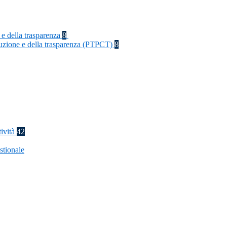
 e della trasparenza
8
rruzione e della trasparenza (PTPCT)
8
tività
42
stionale