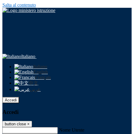
Salta al contenuto
Italiano
Italiano
English
Français
中文
عربى
Accedi
Accedi
button close
×
Nome Utente