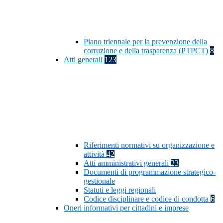
Piano triennale per la prevenzione della
corruzione e della trasparenza (PTPCT)
8
Atti generali
123
Riferimenti normativi su organizzazione e
attività
42
Atti amministrativi generali
23
Documenti di programmazione strategico-
gestionale
Statuti e leggi regionali
Codice disciplinare e codice di condotta
6
Oneri informativi per cittadini e imprese