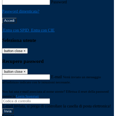
Password
Password dimenticata?
-
Entra con SPID
Entra con CIE
Seleziona utente
button close
×
Recupero password
button close
×
E-mail
Verrà inviato un messaggio
all'indirizzo indicato con le istruzioni necessarie.
Non hai una e-mail associata al nome utente? Effettua il reset della password
tramite la
Login Spaggiari
E-mail inviata, si prega di controllare la casella di posta elettronica!