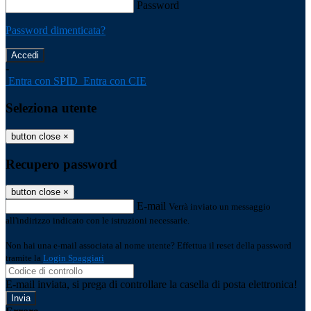
Password
Password dimenticata?
-
Entra con SPID
Entra con CIE
Seleziona utente
button close
×
Recupero password
button close
×
E-mail
Verrà inviato un messaggio
all'indirizzo indicato con le istruzioni necessarie.
Non hai una e-mail associata al nome utente? Effettua il reset della password
tramite la
Login Spaggiari
E-mail inviata, si prega di controllare la casella di posta elettronica!