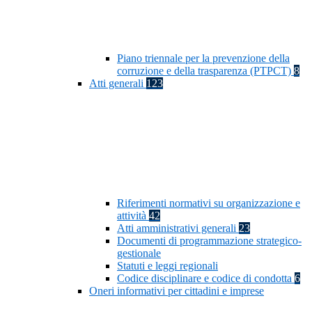
Piano triennale per la prevenzione della
corruzione e della trasparenza (PTPCT)
8
Atti generali
123
Riferimenti normativi su organizzazione e
attività
42
Atti amministrativi generali
23
Documenti di programmazione strategico-
gestionale
Statuti e leggi regionali
Codice disciplinare e codice di condotta
6
Oneri informativi per cittadini e imprese