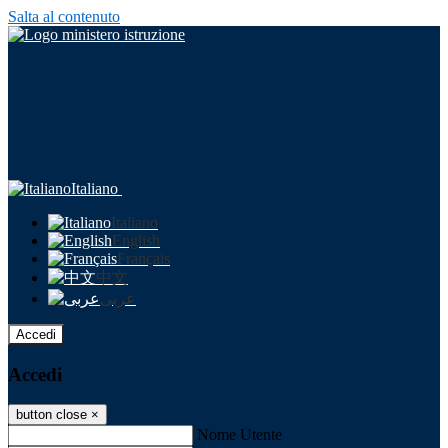
Salta al contenuto
Italiano
Italiano
English
Français
中文
عربى
Accedi
Accedi
button close
×
Nome Utente