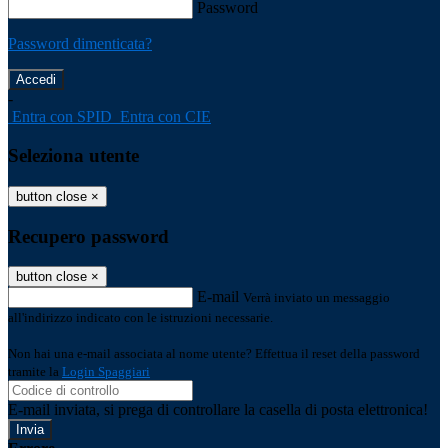
Password
Password dimenticata?
-
Entra con SPID
Entra con CIE
Seleziona utente
button close
×
Recupero password
button close
×
E-mail
Verrà inviato un messaggio
all'indirizzo indicato con le istruzioni necessarie.
Non hai una e-mail associata al nome utente? Effettua il reset della password
tramite la
Login Spaggiari
E-mail inviata, si prega di controllare la casella di posta elettronica!