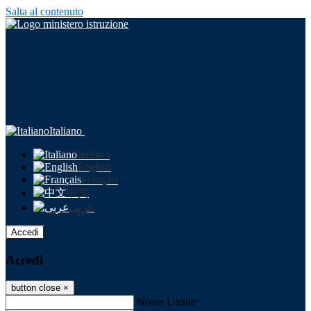
Salta al contenuto
Italiano
Italiano
English
Français
中文
عربى
Accedi
Accedi
button close
×
Nome Utente