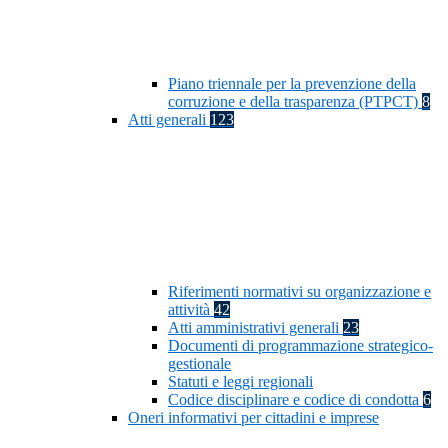
Piano triennale per la prevenzione della
corruzione e della trasparenza (PTPCT)
8
Atti generali
123
Riferimenti normativi su organizzazione e
attività
42
Atti amministrativi generali
23
Documenti di programmazione strategico-
gestionale
Statuti e leggi regionali
Codice disciplinare e codice di condotta
6
Oneri informativi per cittadini e imprese