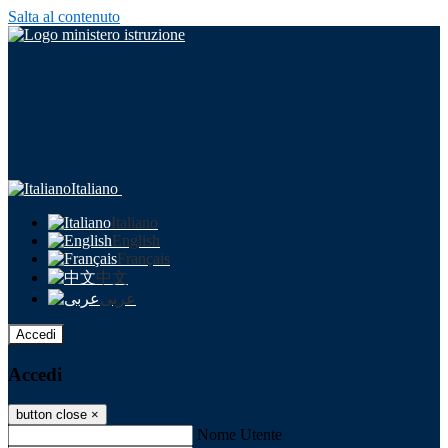
Salta al contenuto
Italiano
Italiano
English
Français
中文
عربى
Accedi
Accedi
button close
×
Nome Utente