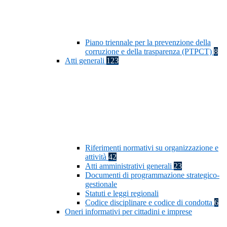
Piano triennale per la prevenzione della
corruzione e della trasparenza (PTPCT)
8
Atti generali
123
Riferimenti normativi su organizzazione e
attività
42
Atti amministrativi generali
23
Documenti di programmazione strategico-
gestionale
Statuti e leggi regionali
Codice disciplinare e codice di condotta
6
Oneri informativi per cittadini e imprese