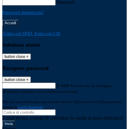
Password
Password dimenticata?
-
Entra con SPID
Entra con CIE
Seleziona utente
button close
×
Recupero password
button close
×
E-mail
Verrà inviato un messaggio
all'indirizzo indicato con le istruzioni necessarie.
Non hai una e-mail associata al nome utente? Effettua il reset della password
tramite la
Login Spaggiari
E-mail inviata, si prega di controllare la casella di posta elettronica!