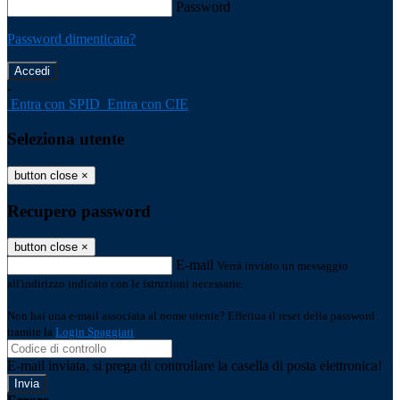
Password
Password dimenticata?
-
Entra con SPID
Entra con CIE
Seleziona utente
button close
×
Recupero password
button close
×
E-mail
Verrà inviato un messaggio
all'indirizzo indicato con le istruzioni necessarie.
Non hai una e-mail associata al nome utente? Effettua il reset della password
tramite la
Login Spaggiari
E-mail inviata, si prega di controllare la casella di posta elettronica!