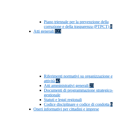
Piano triennale per la prevenzione della
corruzione e della trasparenza (PTPCT)
8
Atti generali
123
Riferimenti normativi su organizzazione e
attività
42
Atti amministrativi generali
23
Documenti di programmazione strategico-
gestionale
Statuti e leggi regionali
Codice disciplinare e codice di condotta
6
Oneri informativi per cittadini e imprese