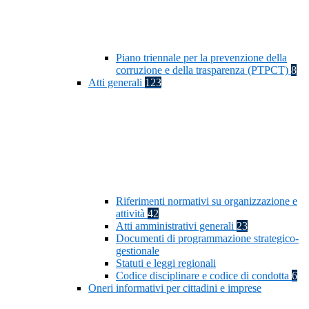
Piano triennale per la prevenzione della
corruzione e della trasparenza (PTPCT)
8
Atti generali
123
Riferimenti normativi su organizzazione e
attività
42
Atti amministrativi generali
23
Documenti di programmazione strategico-
gestionale
Statuti e leggi regionali
Codice disciplinare e codice di condotta
6
Oneri informativi per cittadini e imprese