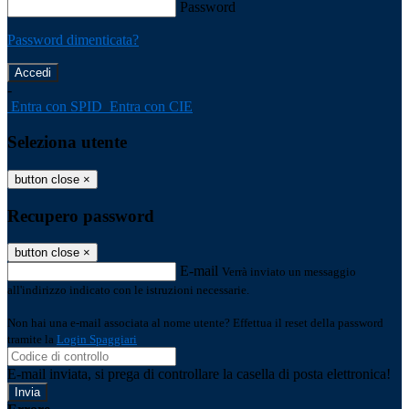
Password
Password dimenticata?
-
Entra con SPID
Entra con CIE
Seleziona utente
button close
×
Recupero password
button close
×
E-mail
Verrà inviato un messaggio
all'indirizzo indicato con le istruzioni necessarie.
Non hai una e-mail associata al nome utente? Effettua il reset della password
tramite la
Login Spaggiari
E-mail inviata, si prega di controllare la casella di posta elettronica!