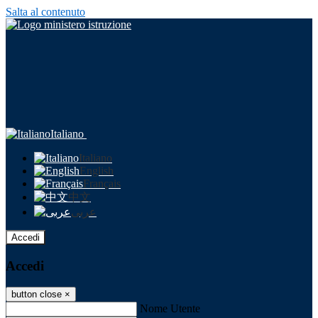
Salta al contenuto
Italiano
Italiano
English
Français
中文
عربى
Accedi
Accedi
button close
×
Nome Utente