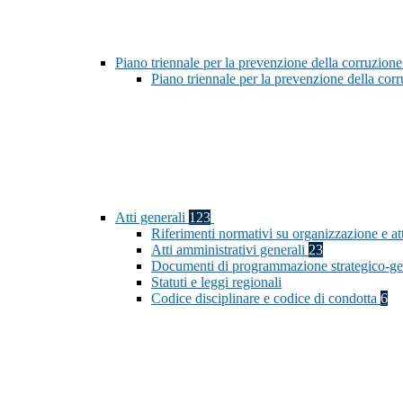
Piano triennale per la prevenzione della corruzione
Piano triennale per la prevenzione della co
Atti generali
123
Riferimenti normativi su organizzazione e at
Atti amministrativi generali
23
Documenti di programmazione strategico-ge
Statuti e leggi regionali
Codice disciplinare e codice di condotta
6