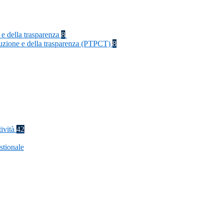
 e della trasparenza
8
rruzione e della trasparenza (PTPCT)
8
tività
42
stionale