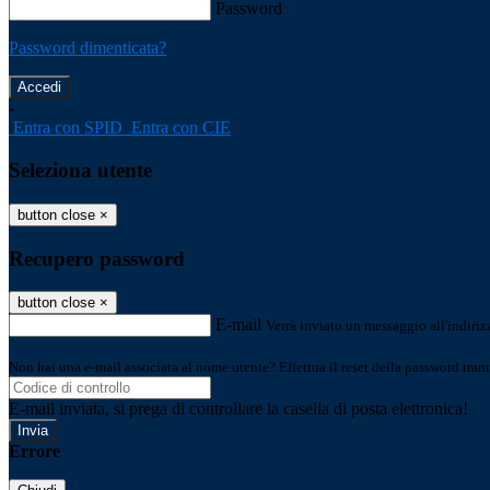
Password
Password dimenticata?
-
Entra con SPID
Entra con CIE
Seleziona utente
button close
×
Recupero password
button close
×
E-mail
Verrà inviato un messaggio all'indirizz
Non hai una e-mail associata al nome utente? Effettua il reset della password tram
E-mail inviata, si prega di controllare la casella di posta elettronica!
Errore