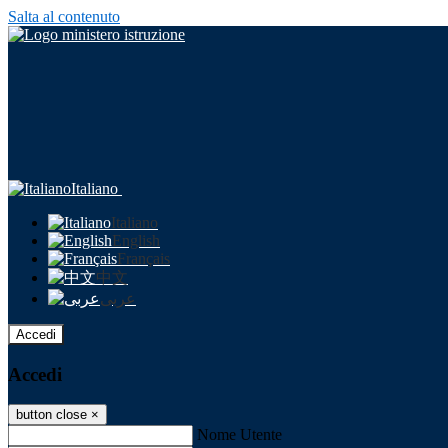
Salta al contenuto
Italiano
Italiano
English
Français
中文
عربى
Accedi
Accedi
button close
×
Nome Utente