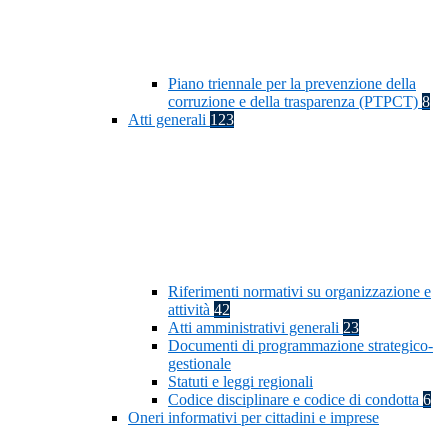
Piano triennale per la prevenzione della
corruzione e della trasparenza (PTPCT)
8
Atti generali
123
Riferimenti normativi su organizzazione e
attività
42
Atti amministrativi generali
23
Documenti di programmazione strategico-
gestionale
Statuti e leggi regionali
Codice disciplinare e codice di condotta
6
Oneri informativi per cittadini e imprese