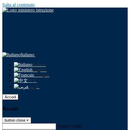
Salta al contenuto
Italiano
Italiano
English
Français
中文
عربى
Accedi
Accedi
button close
×
Nome Utente