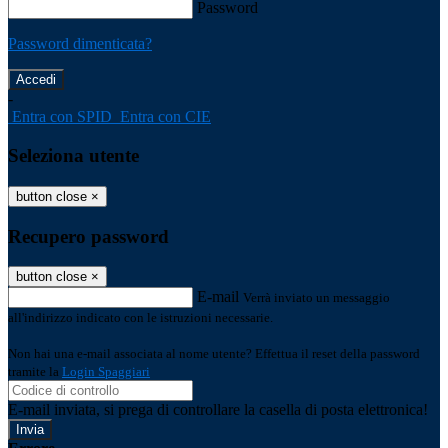
Password
Password dimenticata?
-
Entra con SPID
Entra con CIE
Seleziona utente
button close
×
Recupero password
button close
×
E-mail
Verrà inviato un messaggio
all'indirizzo indicato con le istruzioni necessarie.
Non hai una e-mail associata al nome utente? Effettua il reset della password
tramite la
Login Spaggiari
E-mail inviata, si prega di controllare la casella di posta elettronica!