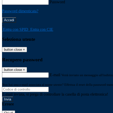
Password
Password dimenticata?
-
Entra con SPID
Entra con CIE
Seleziona utente
button close
×
Recupero password
button close
×
E-mail
Verrà inviato un messaggio all'indirizz
Non hai una e-mail associata al nome utente? Effettua il reset della password tram
E-mail inviata, si prega di controllare la casella di posta elettronica!
Errore