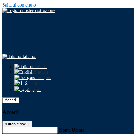
Salta al contenuto
Italiano
Italiano
English
Français
中文
عربى
Accedi
Accedi
button close
×
Nome Utente