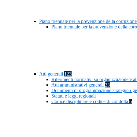
Piano triennale per la prevenzione della corruzione
Piano triennale per la prevenzione della co
Atti generali
123
Riferimenti normativi su organizzazione e at
Atti amministrativi generali
23
Documenti di programmazione strategico-ge
Statuti e leggi regionali
Codice disciplinare e codice di condotta
6