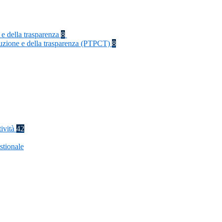
 e della trasparenza
8
rruzione e della trasparenza (PTPCT)
8
tività
42
stionale