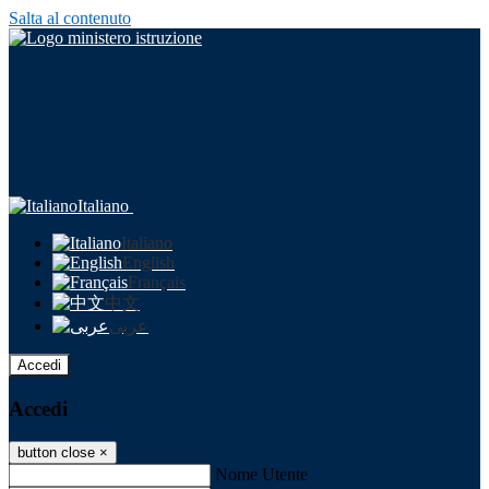
Salta al contenuto
Italiano
Italiano
English
Français
中文
عربى
Accedi
Accedi
button close
×
Nome Utente