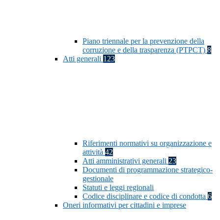
Piano triennale per la prevenzione della
corruzione e della trasparenza (PTPCT)
8
Atti generali
123
Riferimenti normativi su organizzazione e
attività
42
Atti amministrativi generali
23
Documenti di programmazione strategico-
gestionale
Statuti e leggi regionali
Codice disciplinare e codice di condotta
6
Oneri informativi per cittadini e imprese