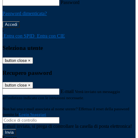
Password
Password dimenticata?
-
Entra con SPID
Entra con CIE
Seleziona utente
button close
×
Recupero password
button close
×
E-mail
Verrà inviato un messaggio
all'indirizzo indicato con le istruzioni necessarie.
Non hai una e-mail associata al nome utente? Effettua il reset della password
tramite la
Login Spaggiari
E-mail inviata, si prega di controllare la casella di posta elettronica!