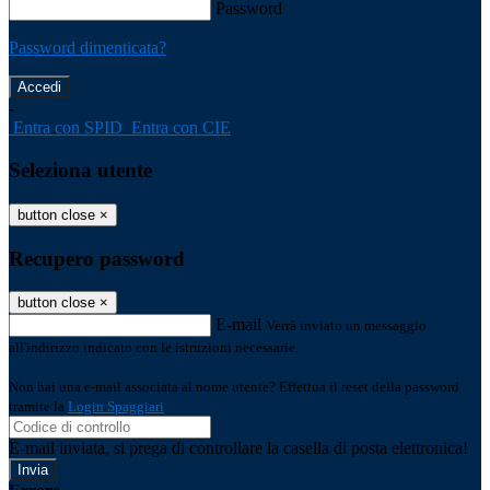
Password
Password dimenticata?
-
Entra con SPID
Entra con CIE
Seleziona utente
button close
×
Recupero password
button close
×
E-mail
Verrà inviato un messaggio
all'indirizzo indicato con le istruzioni necessarie.
Non hai una e-mail associata al nome utente? Effettua il reset della password
tramite la
Login Spaggiari
E-mail inviata, si prega di controllare la casella di posta elettronica!