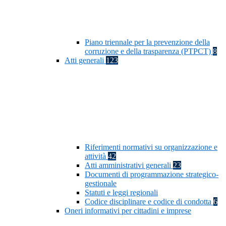
Piano triennale per la prevenzione della
corruzione e della trasparenza (PTPCT)
8
Atti generali
123
Riferimenti normativi su organizzazione e
attività
42
Atti amministrativi generali
23
Documenti di programmazione strategico-
gestionale
Statuti e leggi regionali
Codice disciplinare e codice di condotta
6
Oneri informativi per cittadini e imprese