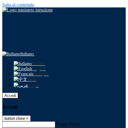
Salta al contenuto
Italiano
Italiano
English
Français
中文
عربى
Accedi
Accedi
button close
×
Nome Utente