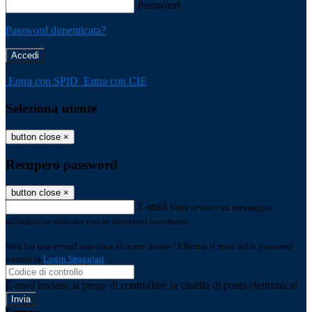
Password
Password dimenticata?
-
Entra con SPID
Entra con CIE
Seleziona utente
button close
×
Recupero password
button close
×
E-mail
Verrà inviato un messaggio
all'indirizzo indicato con le istruzioni necessarie.
Non hai una e-mail associata al nome utente? Effettua il reset della password
tramite la
Login Spaggiari
E-mail inviata, si prega di controllare la casella di posta elettronica!