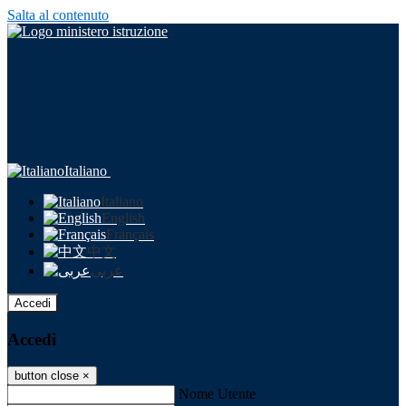
Salta al contenuto
Italiano
Italiano
English
Français
中文
عربى
Accedi
Accedi
button close
×
Nome Utente