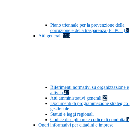
Piano triennale per la prevenzione della
corruzione e della trasparenza (PTPCT)
8
Atti generali
123
Riferimenti normativi su organizzazione e
attività
42
Atti amministrativi generali
23
Documenti di programmazione strategico-
gestionale
Statuti e leggi regionali
Codice disciplinare e codice di condotta
6
Oneri informativi per cittadini e imprese