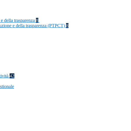
 e della trasparenza
8
rruzione e della trasparenza (PTPCT)
8
tività
42
stionale