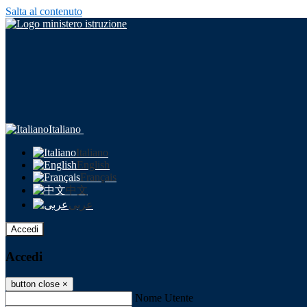
Salta al contenuto
Italiano
Italiano
English
Français
中文
عربى
Accedi
Accedi
button close
×
Nome Utente