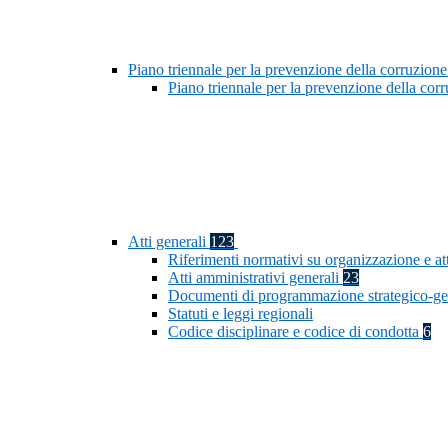
Piano triennale per la prevenzione della corruzione
Piano triennale per la prevenzione della co
Atti generali
123
Riferimenti normativi su organizzazione e at
Atti amministrativi generali
23
Documenti di programmazione strategico-ge
Statuti e leggi regionali
Codice disciplinare e codice di condotta
6