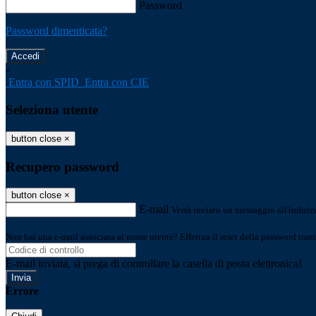
Password
Password dimenticata?
-
Entra con SPID
Entra con CIE
Seleziona utente
button close
×
Recupero password
button close
×
E-mail
Verrà inviato un messaggio all'indirizz
Non hai una e-mail associata al nome utente? Effettua il reset della password tram
E-mail inviata, si prega di controllare la casella di posta elettronica!
Errore