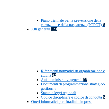
Piano triennale per la prevenzione della
corruzione e della trasparenza (PTPCT)
8
Atti generali
123
Riferimenti normativi su organizzazione e
attività
42
Atti amministrativi generali
23
Documenti di programmazione strategico-
gestionale
Statuti e leggi regionali
Codice disciplinare e codice di condotta
6
Oneri informativi per cittadini e imprese