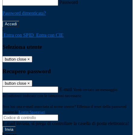
Password
Password dimenticata?
-
Entra con SPID
Entra con CIE
Seleziona utente
button close
×
Recupero password
button close
×
E-mail
Verrà inviato un messaggio
all'indirizzo indicato con le istruzioni necessarie.
Non hai una e-mail associata al nome utente? Effettua il reset della password
tramite la
Login Spaggiari
E-mail inviata, si prega di controllare la casella di posta elettronica!