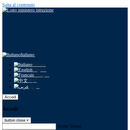
Salta al contenuto
Italiano
Italiano
English
Français
中文
عربى
Accedi
Accedi
button close
×
Nome Utente