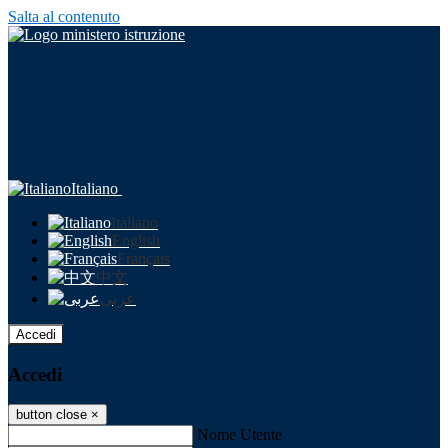
Salta al contenuto
Italiano
Italiano
English
Français
中文
عربى
Accedi
Accedi
button close
×
Nome Utente