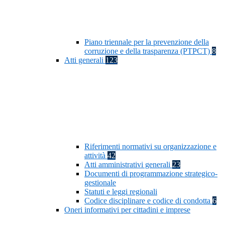
Piano triennale per la prevenzione della
corruzione e della trasparenza (PTPCT)
8
Atti generali
123
Riferimenti normativi su organizzazione e
attività
42
Atti amministrativi generali
23
Documenti di programmazione strategico-
gestionale
Statuti e leggi regionali
Codice disciplinare e codice di condotta
6
Oneri informativi per cittadini e imprese