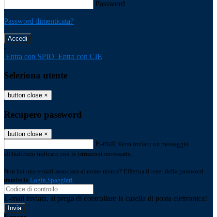
Password
Password dimenticata?
-
Entra con SPID
Entra con CIE
Seleziona utente
button close
×
Recupero password
button close
×
E-mail
Verrà inviato un messaggio
all'indirizzo indicato con le istruzioni necessarie.
Non hai una e-mail associata al nome utente? Effettua il reset della password
tramite la
Login Spaggiari
E-mail inviata, si prega di controllare la casella di posta elettronica!