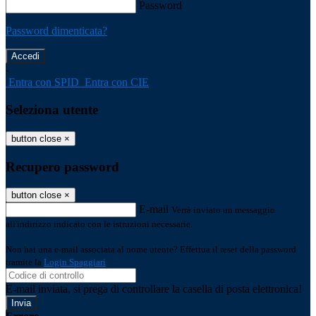
Password
Password dimenticata?
-
Entra con SPID
Entra con CIE
Seleziona utente
button close
×
Recupero password
button close
×
E-mail
Verrà inviato un messaggio
all'indirizzo indicato con le istruzioni necessarie.
Non hai una e-mail associata al nome utente? Effettua il reset della password
tramite la
Login Spaggiari
E-mail inviata, si prega di controllare la casella di posta elettronica!