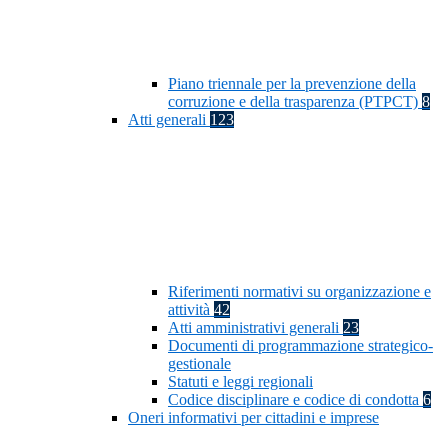
Piano triennale per la prevenzione della
corruzione e della trasparenza (PTPCT)
8
Atti generali
123
Riferimenti normativi su organizzazione e
attività
42
Atti amministrativi generali
23
Documenti di programmazione strategico-
gestionale
Statuti e leggi regionali
Codice disciplinare e codice di condotta
6
Oneri informativi per cittadini e imprese