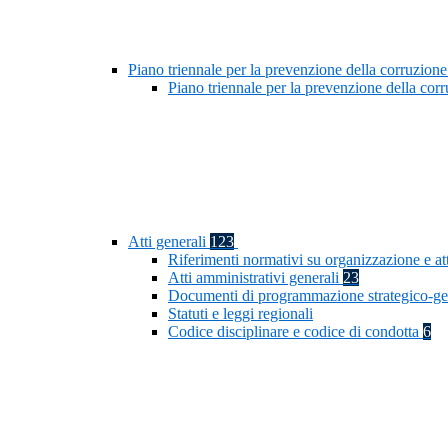
Piano triennale per la prevenzione della corruzione
Piano triennale per la prevenzione della co
Atti generali
123
Riferimenti normativi su organizzazione e at
Atti amministrativi generali
23
Documenti di programmazione strategico-ge
Statuti e leggi regionali
Codice disciplinare e codice di condotta
6