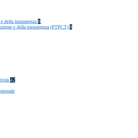
 e della trasparenza
8
rruzione e della trasparenza (PTPCT)
8
tività
42
stionale