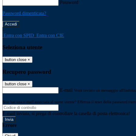
Password
Password dimenticata?
-
Entra con SPID
Entra con CIE
Seleziona utente
button close
×
Recupero password
button close
×
E-mail
Verrà inviato un messaggio all'indirizz
Non hai una e-mail associata al nome utente? Effettua il reset della password tram
E-mail inviata, si prega di controllare la casella di posta elettronica!
Errore