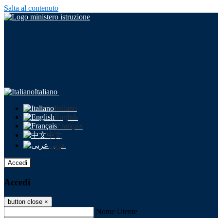
Salta al contenuto
Italiano
Italiano
English
Français
中文
عربى
Accedi
Accedi
button close
×
Nome Utente