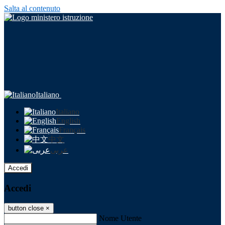
Salta al contenuto
Italiano
Italiano
English
Français
中文
عربى
Accedi
Accedi
button close
×
Nome Utente