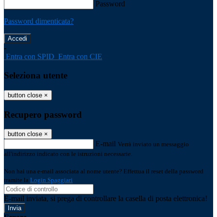
Password
Password dimenticata?
-
Entra con SPID
Entra con CIE
Seleziona utente
button close
×
Recupero password
button close
×
E-mail
Verrà inviato un messaggio
all'indirizzo indicato con le istruzioni necessarie.
Non hai una e-mail associata al nome utente? Effettua il reset della password
tramite la
Login Spaggiari
E-mail inviata, si prega di controllare la casella di posta elettronica!