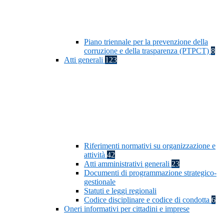
Piano triennale per la prevenzione della
corruzione e della trasparenza (PTPCT)
8
Atti generali
123
Riferimenti normativi su organizzazione e
attività
42
Atti amministrativi generali
23
Documenti di programmazione strategico-
gestionale
Statuti e leggi regionali
Codice disciplinare e codice di condotta
6
Oneri informativi per cittadini e imprese