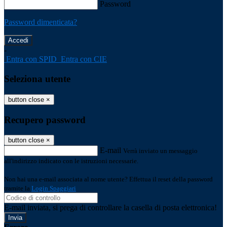
Password
Password dimenticata?
-
Entra con SPID
Entra con CIE
Seleziona utente
button close
×
Recupero password
button close
×
E-mail
Verrà inviato un messaggio
all'indirizzo indicato con le istruzioni necessarie.
Non hai una e-mail associata al nome utente? Effettua il reset della password
tramite la
Login Spaggiari
E-mail inviata, si prega di controllare la casella di posta elettronica!