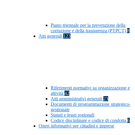
Piano triennale per la prevenzione della
corruzione e della trasparenza (PTPCT)
8
Atti generali
123
Riferimenti normativi su organizzazione e
attività
42
Atti amministrativi generali
23
Documenti di programmazione strategico-
gestionale
Statuti e leggi regionali
Codice disciplinare e codice di condotta
6
Oneri informativi per cittadini e imprese