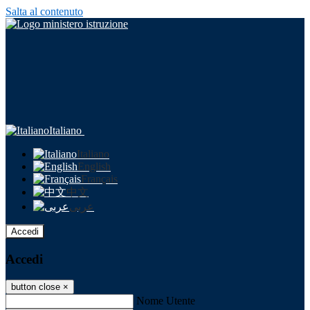
Salta al contenuto
Italiano
Italiano
English
Français
中文
عربى
Accedi
Accedi
button close
×
Nome Utente