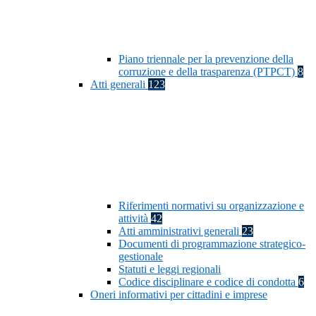
Piano triennale per la prevenzione della
corruzione e della trasparenza (PTPCT)
8
Atti generali
123
Riferimenti normativi su organizzazione e
attività
42
Atti amministrativi generali
23
Documenti di programmazione strategico-
gestionale
Statuti e leggi regionali
Codice disciplinare e codice di condotta
6
Oneri informativi per cittadini e imprese