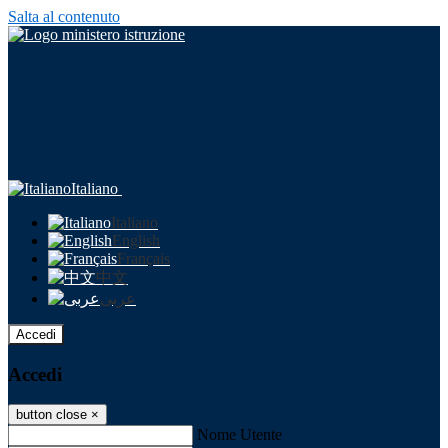
Salta al contenuto
Italiano
Italiano
English
Français
中文
عربى
Accedi
Accedi
button close
×
Nome Utente