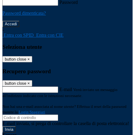
Password
Password dimenticata?
-
Entra con SPID
Entra con CIE
Seleziona utente
button close
×
Recupero password
button close
×
E-mail
Verrà inviato un messaggio
all'indirizzo indicato con le istruzioni necessarie.
Non hai una e-mail associata al nome utente? Effettua il reset della password
tramite la
Login Spaggiari
E-mail inviata, si prega di controllare la casella di posta elettronica!