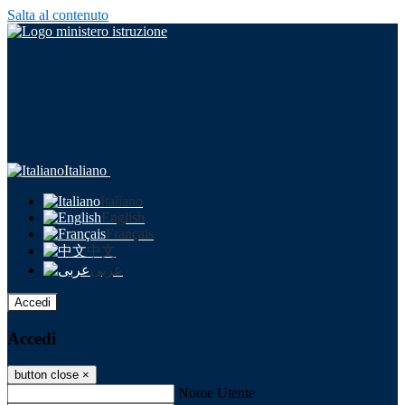
Salta al contenuto
Italiano
Italiano
English
Français
中文
عربى
Accedi
Accedi
button close
×
Nome Utente