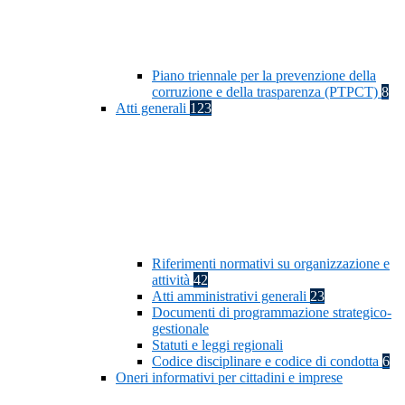
Piano triennale per la prevenzione della
corruzione e della trasparenza (PTPCT)
8
Atti generali
123
Riferimenti normativi su organizzazione e
attività
42
Atti amministrativi generali
23
Documenti di programmazione strategico-
gestionale
Statuti e leggi regionali
Codice disciplinare e codice di condotta
6
Oneri informativi per cittadini e imprese