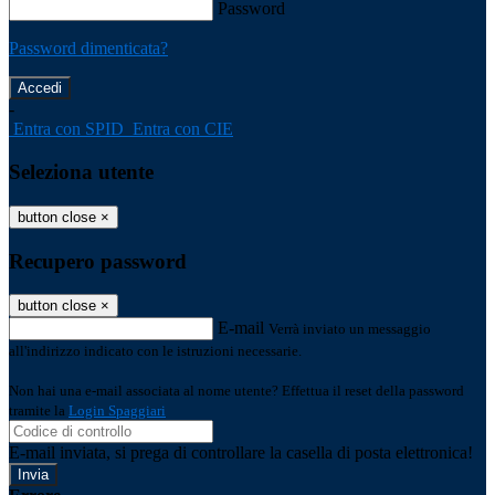
Password
Password dimenticata?
-
Entra con SPID
Entra con CIE
Seleziona utente
button close
×
Recupero password
button close
×
E-mail
Verrà inviato un messaggio
all'indirizzo indicato con le istruzioni necessarie.
Non hai una e-mail associata al nome utente? Effettua il reset della password
tramite la
Login Spaggiari
E-mail inviata, si prega di controllare la casella di posta elettronica!