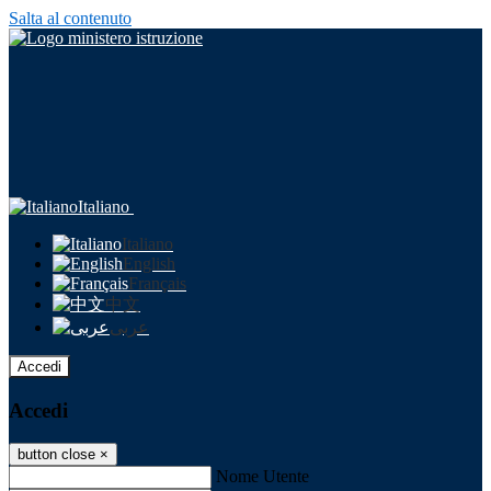
Salta al contenuto
Italiano
Italiano
English
Français
中文
عربى
Accedi
Accedi
button close
×
Nome Utente