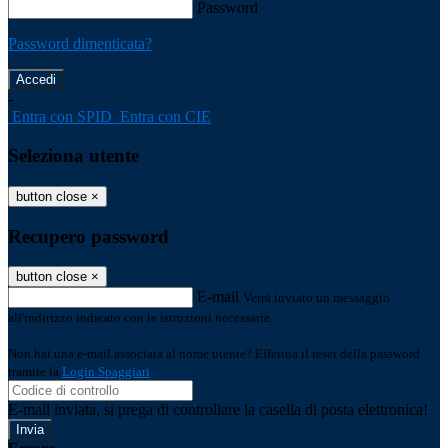
Password
Password dimenticata?
-
Entra con SPID
Entra con CIE
Seleziona utente
button close
×
Recupero password
button close
×
E-mail
Verrà inviato un messaggio
all'indirizzo indicato con le istruzioni necessarie.
Non hai una e-mail associata al nome utente? Effettua il reset della password
tramite la
Login Spaggiari
E-mail inviata, si prega di controllare la casella di posta elettronica!