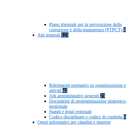
Piano triennale per la prevenzione della
corruzione e della trasparenza (PTPCT)
8
Atti generali
123
Riferimenti normativi su organizzazione e
attività
42
Atti amministrativi generali
23
Documenti di programmazione strategico-
gestionale
Statuti e leggi regionali
Codice disciplinare e codice di condotta
6
Oneri informativi per cittadini e imprese