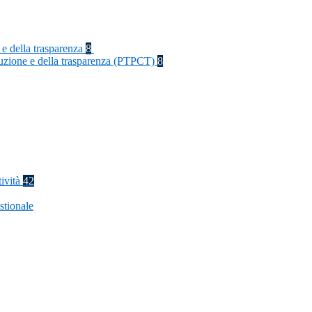
 e della trasparenza
8
rruzione e della trasparenza (PTPCT)
8
tività
42
stionale