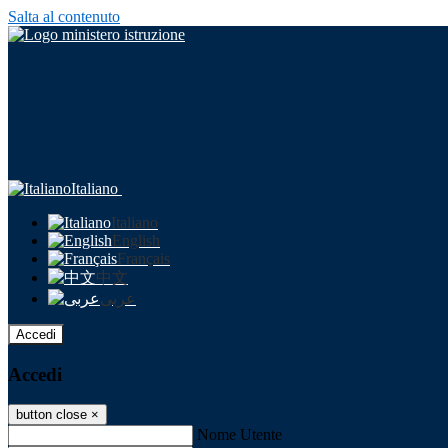
Salta al contenuto
Italiano
Italiano
English
Français
中文
عربى
Accedi
Accedi
button close
×
Nome Utente