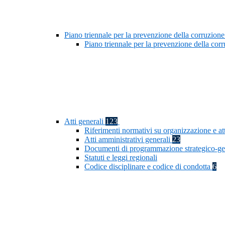
Piano triennale per la prevenzione della corruzione
Piano triennale per la prevenzione della co
Atti generali
123
Riferimenti normativi su organizzazione e at
Atti amministrativi generali
23
Documenti di programmazione strategico-ge
Statuti e leggi regionali
Codice disciplinare e codice di condotta
6