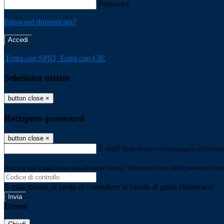
Password
Password dimenticata?
-
Entra con SPID
Entra con CIE
Seleziona utente
button close
×
Recupero password
button close
×
E-mail
Verrà inviato un messaggio all'indirizz
Non hai una e-mail associata al nome utente? Effettua il reset della password tram
E-mail inviata, si prega di controllare la casella di posta elettronica!
Errore